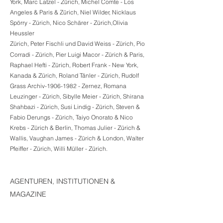
York, Marc Latzel - Zürich, Michel Comte - Los
Angeles & Paris & Zürich, Niel Wilder, Nicklaus
Spörry - Zürich, Nico Schärer - Zürich,Olivia
Heussler
Zürich,
Peter Fischli und David Weiss - Zürich, Pio
Corradi - Zürich, Pier Luigi Macor - Zürich & Paris,
Raphael Hefti - Zürich, Robert Frank - New York,
Kanada & Zürich, Roland Tänler - Zürich, Rudolf
Grass Archiv-1906-1982 - Zernez, Romana
Leuzinger - Zürich, Sibylle Meier - Zürich, Shirana
Shahbazi - Zürich, Susi Lindig - Zürich, Steven &
Fabio Derungs - Zürich, Taiyo Onorato & Nico
Krebs - Zürich & Berlin, Thomas Julier - Zürich &
Wallis, Vaughan James - Zürich & London, Walter
Pfeiffer - Zürich, Willi Müller - Zürich.
AGENTUREN, INSTITUTIONEN &
MAGAZINE
Studio Achermann Zürich,
Buchrestaurerungsatelier Monika Raymann, Amt