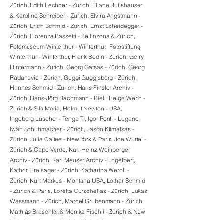
Zürich, Edith Lechner - Zürich, Eliane Rutishauser
& Karoline Schreiber - Zürich, Elvira Angstmann -
Zürich, Erich Schmid - Zürich, Ernst Scheidegger -
Zürich, Fiorenza Bassetti - Bellinzona & Zürich,
Fotomuseum Winterthur - Winterthur, Fotostiftung
Winterthur - Winterthur, Frank Bodin - Zürich, Gerry
Hintermann - Zürich, Georg Gatsas - Zürich, Georg
Radanovic - Zürich, Guggi Guggisberg - Zürich,
Hannes Schmid - Zürich, Hans Finsler Archiv -
Zürich, Hans-Jörg Bachmann - Biel, Helge Werth -
Zürich & Sils Maria, Helmut Newton - USA,
Ingoborg Lüscher - Tenga TI, Igor Ponti - Lugano,
Iwan Schuhmacher - Zürich, Jason Klimatsas -
Zürich, Julia Calfee - New York & Paris, Joe Würfel -
Zürich & Capo Verde, Karl-Heinz Weinberger
Archiv - Zürich, Karl Meuser Archiv - Engelbert,
Kathrin Freisager - Zürich, Katharina Wernli -
Zürich, Kurt Markus - Montana USA, Lothar Schmid
- Zürich & Paris, Loretta Curschellas - Zürich, Lukas
Wassmann - Zürich, Marcel Grubenmann - Zürich,
Mathias Braschler & Monika Fischli - Zürich & New